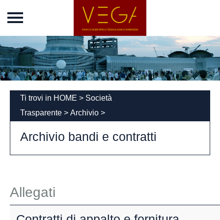
Home
Vega Park
Chi siamo
Incubatore
News
Ti trovi in
HOME
>
Società
Eventi
Trasparente
>
Archivio
>
Concordato
Archivio bandi e contratti
Società
Trasparente
Disposizioni generali
Organizzazione
Allegati
Consulenti e
collaboratori
Contratti di appalto e fornitura