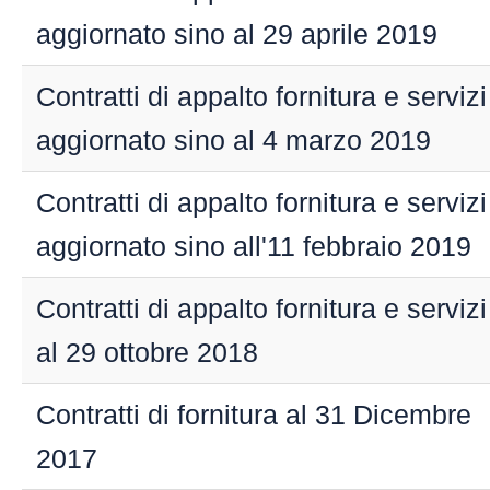
sull’amministrazione
aggiornato sino al 29 aprile 2019
Altri contenuti –
accesso civico
Altri contenuti –
Contratti di appalto fornitura e servizi
corruzione
aggiornato sino al 4 marzo 2019
Altri contenuti –
catalogo di dati,
metadati e banche
Contratti di appalto fornitura e servizi
dati
aggiornato sino all'11 febbraio 2019
Altri contenuti – dati
ulteriori
Archivio
Contratti di appalto fornitura e servizi
Archivio personale
al 29 ottobre 2018
Archivio enti
controllati
Contratti di fornitura al 31 Dicembre
Archivio bandi e
contratti
2017
Archivio consulenti