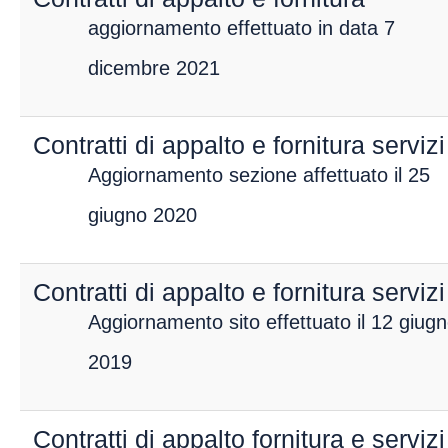
Personale
aggiornamento effettuato in data 7
Bandi di concorso
dicembre 2021
Performance
Enti controllati
Contratti di appalto e fornitura serviz
Attività e procedimenti
Provvedimenti
Aggiornamento sezione affettuato il 25
Bandi di gara e
giugno 2020
contratti
Sovvenzioni,
contributi, sussidi e
Contratti di appalto e fornitura servi
altri vantaggi
Aggiornamento sito effettuato il 12 giug
Bilanci
Beni immobili e
2019
gestione del
patrimonio
Controlli e rilievi
Contratti di appalto fornitura e servizi