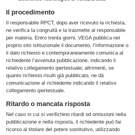
sull’amministrazione
Altri contenuti –
Il procedimento
accesso civico
Il responsabile RPCT, dopo aver ricevuto la richiesta,
Altri contenuti –
ne verifica la congruità e la trasmette al responsabile
corruzione
per materia. Entro trenta giorni, VEGA pubblica nel
Altri contenuti –
proprio sito istituzionale il documento, l’informazione o
catalogo di dati,
metadati e banche
il dato richiesto e contemporaneamente comunica al
dati
richiedente l’avvenuta pubblicazione, indicando il
Altri contenuti – dati
relativo collegamento ipertestuale; altrimenti, se
ulteriori
quanto richiesto risulti già pubblicato, ne dà
Archivio
comunicazione al richiedente indicando il relativo
collegamento ipertestuale.
Ritardo o mancata risposta
Nel caso in cui si verifichino ritardi od omissioni nella
pubblicazione e nella risposta, il richiedente può far
ricorso al titolare del potere sostitutivo, utilizzando