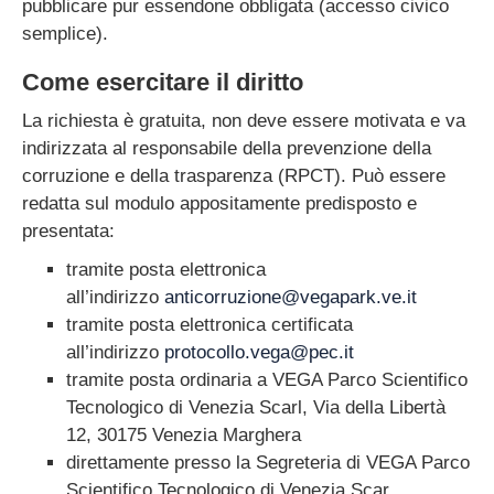
pubblicare pur essendone obbligata (accesso civico
Personale
semplice).
Bandi di concorso
Come esercitare il diritto
Performance
La richiesta è gratuita, non deve essere motivata e va
Enti controllati
indirizzata al responsabile della prevenzione della
Attività e procedimenti
corruzione e della trasparenza (RPCT). Può essere
Provvedimenti
redatta sul modulo appositamente predisposto e
Bandi di gara e
presentata:
contratti
tramite posta elettronica
Sovvenzioni,
all’indirizzo
anticorruzione@vegapark.ve.it
contributi, sussidi e
tramite posta elettronica certificata
altri vantaggi
all’indirizzo
protocollo.vega@pec.it
Bilanci
tramite posta ordinaria a VEGA Parco Scientifico
Beni immobili e
Tecnologico di Venezia Scarl, Via della Libertà
gestione del
12, 30175 Venezia Marghera
patrimonio
direttamente presso la Segreteria di VEGA Parco
Controlli e rilievi
Scientifico Tecnologico di Venezia Scar