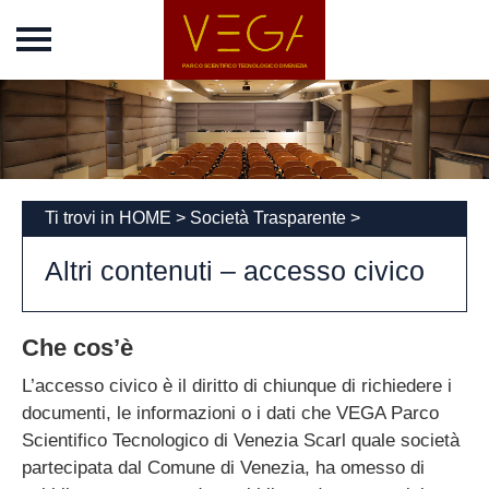
Home
Vega Park
Chi siamo
Incubatore
News
Ti trovi in
HOME
>
Società Trasparente
>
Eventi
Altri contenuti – accesso civico
Concordato
Società
Che cos’è
Trasparente
Disposizioni generali
L’accesso civico è il diritto di chiunque di richiedere i
documenti, le informazioni o i dati che VEGA Parco
Organizzazione
Scientifico Tecnologico di Venezia Scarl quale società
Consulenti e
partecipata dal Comune di Venezia, ha omesso di
collaboratori