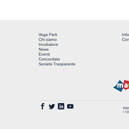
Vega Park
Inf
Chi siamo
Con
Incubatore
News
Eventi
Concordato
Società Trasparente
mas
f
+3