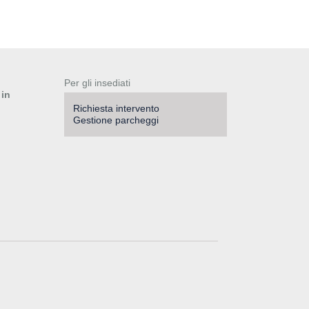
Per gli insediati
 in
Richiesta intervento
Gestione parcheggi