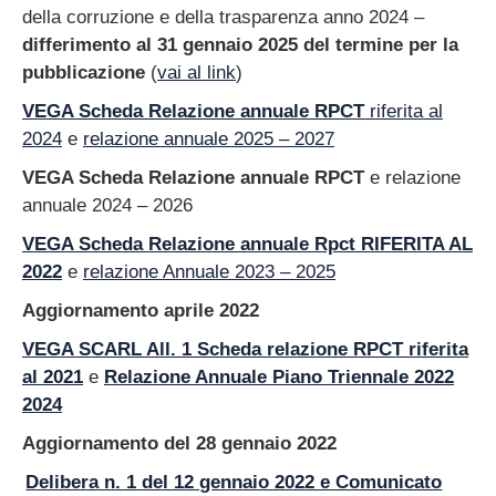
sull’amministrazione
della corruzione e della trasparenza anno 2024 –
Altri contenuti –
differimento al 31 gennaio 2025 del termine per la
accesso civico
pubblicazione
(
vai al link
)
Altri contenuti –
VEGA Scheda Relazione annuale RPCT
riferita al
corruzione
2024
e
relazione annuale 2025 – 2027
Altri contenuti –
catalogo di dati,
VEGA Scheda Relazione annuale RPCT
e relazione
metadati e banche
annuale 2024 – 2026
dati
VEGA Scheda Relazione annuale Rpct RIFERITA AL
Altri contenuti – dati
ulteriori
2022
e
relazione Annuale 2023 – 2025
Archivio
Aggiornamento aprile 2022
VEGA SCARL All. 1 Scheda relazione RPCT riferita
al 2021
e
Relazione Annuale Piano Triennale 2022
2024
Aggiornamento del 28 gennaio 2022
Delibera n. 1 del 12 gennaio 2022 e Comunicato