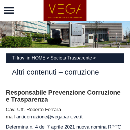
Home
Vega Park
Chi siamo
Incubatore
News
Ti trovi in
HOME
>
Società Trasparente
>
Eventi
Altri contenuti – corruzione
Concordato
Società
Responsabile Prevenzione Corruzione
Trasparente
e Trasparenza
Disposizioni generali
Cav. Uff. Roberto Ferrara
Organizzazione
mail
anticorruzione@vegapark.ve.it
Consulenti e
collaboratori
Determina n. 4 del 7 aprile 2021 nuova nomina RPTC