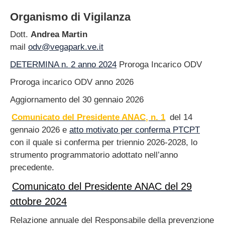
Personale
Organismo di Vigilanza
Bandi di concorso
Dott.
Andrea Martin
Performance
mail
odv@vegapark.ve.it
Enti controllati
DETERMINA n. 2 anno 2024
Proroga Incarico ODV
Attività e procedimenti
Proroga incarico ODV anno 2026
Provvedimenti
Aggiornamento del 30 gennaio 2026
Bandi di gara e
contratti
Comunicato del Presidente ANAC, n. 1
del 14
Sovvenzioni,
gennaio 2026 e
atto motivato per conferma PTCPT
contributi, sussidi e
con il quale si conferma per triennio 2026-2028, lo
altri vantaggi
strumento programmatorio adottato nell’anno
Bilanci
precedente.
Beni immobili e
Comunicato del Presidente ANAC del 29
gestione del
patrimonio
ottobre 2024
Controlli e rilievi
Relazione annuale del Responsabile della prevenzione