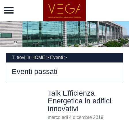
Home
Vega Park
Chi siamo
Incubatore
News
Ti trovi in
HOME
>
Eventi
>
Eventi
Eventi passati
Porto Marghera 100
Eventi passati
Talk Efficienza
Energetica in edifici
Concordato
innovativi
Società
mercoledì 4 dicembre 2019
Trasparente