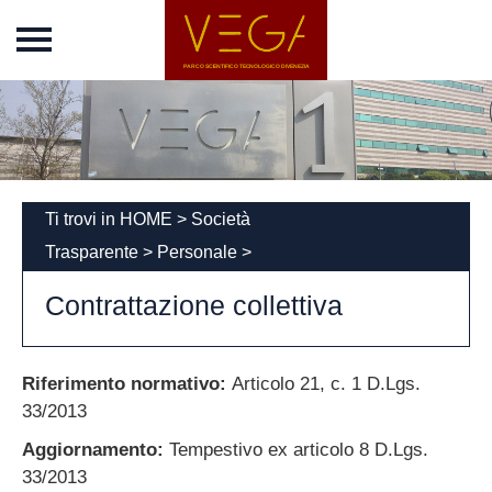
Home
Vega Park
Chi siamo
Incubatore
News
Ti trovi in
HOME
>
Società
Eventi
Trasparente
>
Personale
>
Concordato
Contrattazione collettiva
Società
Trasparente
Riferimento normativo:
Articolo 21, c. 1 D.Lgs.
Disposizioni generali
33/2013
Organizzazione
Aggiornamento:
Tempestivo ex articolo 8 D.Lgs.
Consulenti e
33/2013
collaboratori