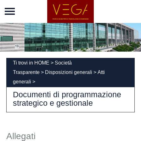
Home
Vega Park
Chi siamo
Incubatore
News
Ti trovi in
HOME
>
Società
Eventi
Trasparente
>
Disposizioni generali
>
Atti
Concordato
generali
>
Documenti di programmazione
Società
Trasparente
strategico e gestionale
Disposizioni generali
Piano triennale per
la prevenzione della
corruzione e della
Allegati
trasparenza