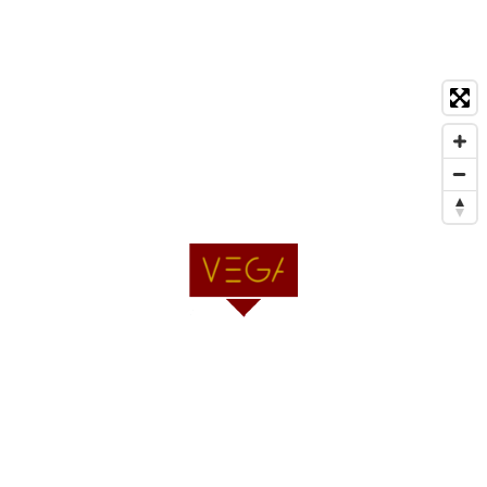
altri vantaggi
Bilanci
Beni immobili e
gestione del
patrimonio
Controlli e rilievi
sull’amministrazione
Altri contenuti –
accesso civico
Altri contenuti –
corruzione
Altri contenuti –
catalogo di dati,
metadati e banche
dati
Altri contenuti – dati
ulteriori
Archivio