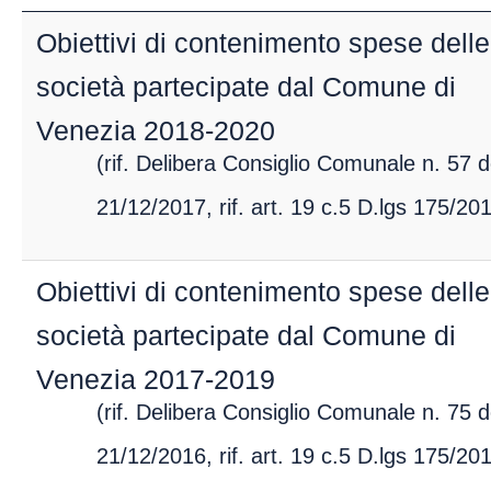
Atti generali
Obiettivi di contenimento spese delle
società partecipate dal Comune di
Organizzazione
Venezia 2018-2020
Consulenti e
collaboratori
(rif. Delibera Consiglio Comunale n. 57 d
Personale
21/12/2017, rif. art. 19 c.5 D.lgs 175/20
Bandi di concorso
Performance
Obiettivi di contenimento spese delle
Enti controllati
Attività e procedimenti
società partecipate dal Comune di
Provvedimenti
Venezia 2017-2019
Bandi di gara e
(rif. Delibera Consiglio Comunale n. 75 d
contratti
Sovvenzioni,
21/12/2016, rif. art. 19 c.5 D.lgs 175/20
contributi, sussidi e