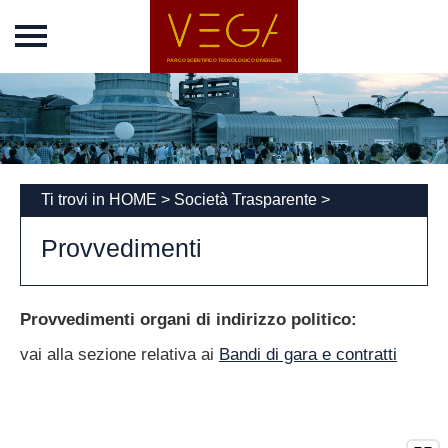
Home
Vega Park
Chi siamo
Incubatore
News
Ti trovi in
HOME
>
Società Trasparente
>
Eventi
Provvedimenti
Concordato
Società
Trasparente
Provvedimenti organi di indirizzo politico:
Disposizioni generali
vai alla sezione relativa ai
Bandi di gara e contratti
Organizzazione
Consulenti e
collaboratori