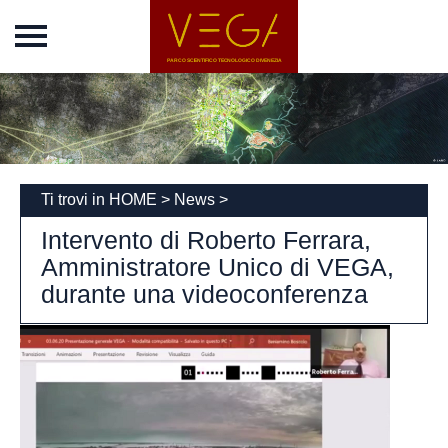
Home
Vega Park
Chi siamo
Incubatore
News
Ti trovi in
HOME
>
News
>
Eventi
Intervento di Roberto Ferrara,
Concordato
Amministratore Unico di VEGA,
durante una videoconferenza
Società
Trasparente